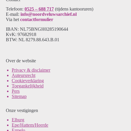
Telefoon:
0525 – 688 717
(tijdens kantooruren)
E-mail:
info@noordveluwsarchief.nl
Via het
contactformulier
IBAN: NL75BNGH0285190644
KvK: 97682918
BTW: NL 8279.88.643.B.01
Over de website
Pri
vacy & disclaimer
Auteursrecht
Cookieverklaring
Toegankelijkheid
Pers
Sitemap
Onze vestigingen
Elburg
Epe/Hattem/Heerde
Ermelo