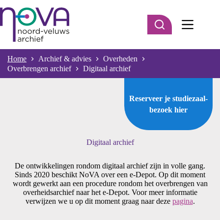
Ga
naar
de
inhoud
Home
Archief & advies
Overheden
Overbrengen archief
Digitaal archief
Reserveer je studiezaal-
bezoek
hier
Digitaal archief
De ontwikkelingen rondom digitaal archief zijn in volle gang.
Sinds 2020 beschikt NoVA over een e-Depot. Op dit moment
wordt gewerkt aan een procedure rondom het overbrengen van
overheidsarchief naar het e-Depot. Voor meer informatie
verwijzen we u op dit moment graag naar deze
pagina
.