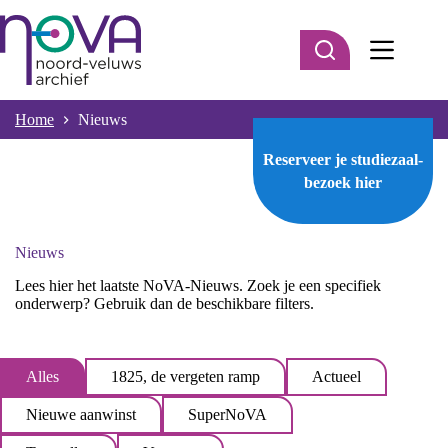
Ga
naar
de
inhoud
Home
Nieuws
Reserveer je studiezaal-
bezoek
hier
Nieuws
Lees hier het laatste NoVA-Nieuws. Zoek je een specifiek
onderwerp? Gebruik dan de beschikbare filters.
Alles
1825, de vergeten ramp
Actueel
Nieuwe aanwinst
SuperNoVA