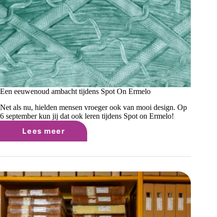
Een eeuwenoud ambacht tijdens Spot On Ermelo
Net als nu, hielden mensen vroeger ook van mooi design. Op
6 september kun jij dat ook leren tijdens Spot on Ermelo!
Lees meer
Een
eeuwenoud
ambacht
tijdens
Spot
On
Ermelo