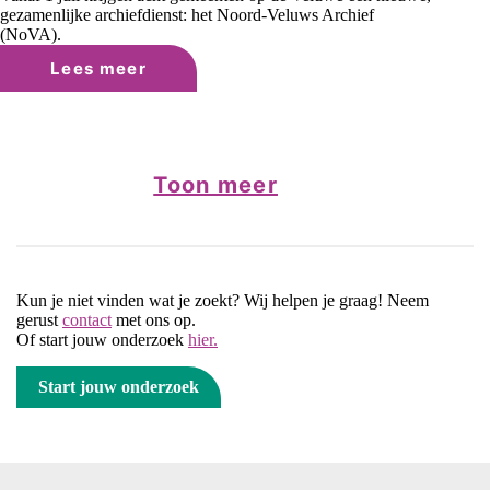
gezamenlijke archiefdienst: het Noord-Veluws Archief
(NoVA).
Lees meer
Een
nieuwe
naam
voor
de
archieven
Toon meer
van
de
Noord-
Veluwe
Kun je niet vinden wat je zoekt? Wij helpen je graag! Neem
gerust
contact
met ons op.
Of start jouw onderzoek
hier.
Start jouw onderzoek