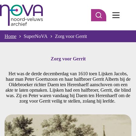
Ga
naar
de
inhoud
Home
SuperNoVA
Zorg voor Gerrit
Zorg voor Gerrit
Het was de derde decemberdag van 1610 toen Lijsken Jacobs,
haar man Peter Goertszoon en haar halfbroer Gerrit Alberts bij de
Oldebroeker richter Daem ten Herenhaeff aanschoven om een
akte te laten opmaken. Lijsken had een halfbroer, Gerrit, die blind
was. Zij en Peter waren vandaag bij Daem ten Herenhaeff om de
zorg voor Gerrit veilig te stellen, zolang hij leefde.