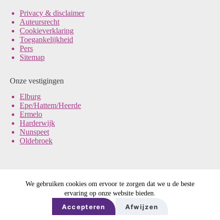
Pri
vacy & disclaimer
Auteursrecht
Cookieverklaring
Toegankelijkheid
Pers
Sitemap
Onze vestigingen
Elburg
Epe/Hattem/Heerde
Ermelo
Harderwijk
Nunspeet
Oldebroek
We gebruiken cookies om ervoor te zorgen dat we u de beste
© Noord-Veluws Archief
ervaring op onze website bieden.
Ontwerp & sitebeheer door
DE REE
in samenwerking met
ForYou
Accepteren
Afwijzen
B.V.
en
Best4U