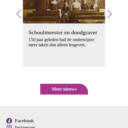
Spi
wa
Schoolmeester en doodgraver
p
Wie 
150 jaar geleden had de onderwijzer
het 
meer taken dan alleen lesgeven.
rde
Meer nieuws
Facebook
Instagram