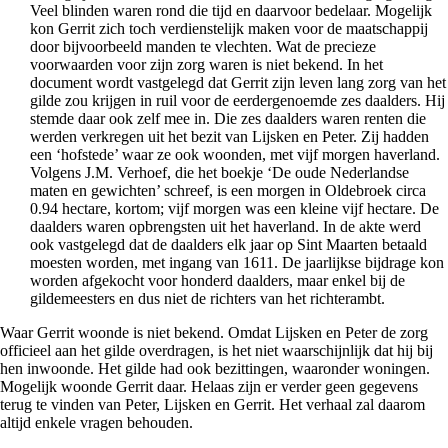
Veel blinden waren rond die tijd en daarvoor bedelaar. Mogelijk
kon Gerrit zich toch verdienstelijk maken voor de maatschappij
door bijvoorbeeld manden te vlechten. Wat de precieze
voorwaarden voor zijn zorg waren is niet bekend. In het
document wordt vastgelegd dat Gerrit zijn leven lang zorg van het
gilde zou krijgen in ruil voor de eerdergenoemde zes daalders.
Hij
stemde daar ook zelf mee in. Die zes daalders waren renten die
werden verkregen uit het bezit van Lijsken en Peter. Zij hadden
een ‘hofstede’ waar ze ook woonden, met vijf morgen haverland.
Volgens J.M. Verhoef, die het boekje ‘De oude Nederlandse
maten en gewichten’ schreef, is een morgen in Oldebroek circa
0.94 hectare, kortom; vijf morgen was een kleine vijf hectare. De
daalders waren opbrengsten uit het haverland. In de akte werd
ook vastgelegd dat de daalders elk jaar op Sint Maarten betaald
moesten worden, met ingang van 1611. De jaarlijkse bijdrage kon
worden afgekocht voor honderd daalders, maar enkel bij de
gildemeesters en dus niet de richters van het richterambt.
Waar Gerrit woonde is niet bekend. Omdat Lijsken en Peter de zorg
officieel aan het gilde overdragen, is het niet waarschijnlijk dat hij bij
hen inwoonde. Het gilde had ook bezittingen, waaronder woningen.
Mogelijk woonde Gerrit daar. Helaas zijn er verder geen gegevens
terug te vinden van Peter, Lijsken en Gerrit. Het verhaal zal daarom
altijd enkele vragen behouden.