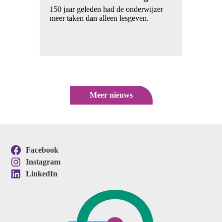
p
Wie 
150 jaar geleden had de onderwijzer
het 
meer taken dan alleen lesgeven.
rde
Meer nieuws
Facebook
Instagram
LinkedIn