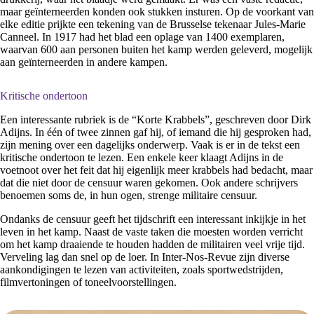
maar geïnterneerden konden ook stukken insturen. Op de voorkant van
elke editie prijkte een tekening van de Brusselse tekenaar Jules-Marie
Canneel. In 1917 had het blad een oplage van 1400 exemplaren,
waarvan 600 aan personen buiten het kamp werden geleverd, mogelijk
aan geïnterneerden in andere kampen.
Kritische ondertoon
Een interessante rubriek is de “Korte Krabbels”, geschreven door Dirk
Adijns. In één of twee zinnen gaf hij, of iemand die hij gesproken had,
zijn mening over een dagelijks onderwerp. Vaak is er in de tekst een
kritische ondertoon te lezen. Een enkele keer klaagt Adijns in de
voetnoot over het feit dat hij eigenlijk meer krabbels had bedacht, maar
dat die niet door de censuur waren gekomen. Ook andere schrijvers
benoemen soms de, in hun ogen, strenge militaire censuur.
Ondanks de censuur geeft het tijdschrift een interessant inkijkje in het
leven in het kamp. Naast de vaste taken die moesten worden verricht
om het kamp draaiende te houden hadden de militairen veel vrije tijd.
Verveling lag dan snel op de loer. In Inter-Nos-Revue zijn diverse
aankondigingen te lezen van activiteiten, zoals sportwedstrijden,
filmvertoningen of toneelvoorstellingen.