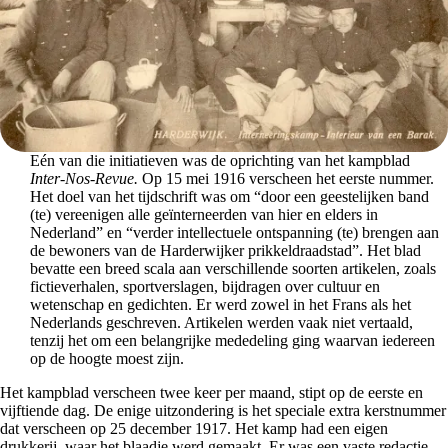
Eén van die initiatieven was de oprichting van het kampblad
Inter-Nos-Revue.
Op 15 mei 1916 verscheen het eerste nummer.
Het doel van het tijdschrift was om “door een geestelijken band
(te) vereenigen alle geïnterneerden van hier en elders in
Nederland” en “verder intellectuele ontspanning (te) brengen aan
de bewoners van de Harderwijker prikkeldraadstad”. Het blad
bevatte een breed scala aan verschillende soorten artikelen, zoals
fictieverhalen, sportverslagen, bijdragen over cultuur en
wetenschap en gedichten. Er werd zowel in het Frans als het
Nederlands geschreven. Artikelen werden vaak niet vertaald,
tenzij het om een belangrijke mededeling ging waarvan iedereen
op de hoogte moest zijn.
Het kampblad verscheen twee keer per maand, stipt op de eerste en
vijftiende dag. De enige uitzondering is het speciale extra kerstnummer
dat verscheen op 25 december 1917. Het kamp had een eigen
drukkerij, waar het blaadje werd gemaakt. Er was een vaste redactie,