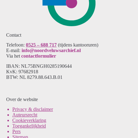
Contact
Telefoon:
0525 – 688 717
(tijdens kantooruren)
E-mail:
info@noordveluwsarchief.nl
Via het
contactformulier
IBAN: NL75BNGH0285190644
KvK: 97682918
BTW: NL 8279.88.643.B.01
Over de website
Pri
vacy & disclaimer
Auteursrecht
Cookieverklaring
Toegankelijkheid
Pers
Sitemap