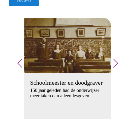
Spi
wa
Schoolmeester en doodgraver
p
Wie 
150 jaar geleden had de onderwijzer
het 
meer taken dan alleen lesgeven.
rde